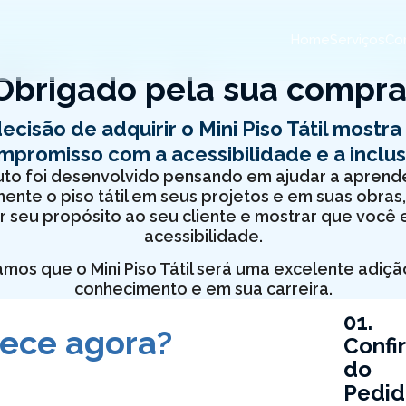
Home
Serviços
Con
Obrigado pela sua compra
ecisão de adquirir o Mini Piso Tátil mostra
mpromisso com a acessibilidade e a inclus
to foi desenvolvido pensando em ajudar a aprende
ente o piso tátil em seus projetos e em suas obras
 seu propósito ao seu cliente e mostrar que você
acessibilidade.
amos que o Mini Piso Tátil será uma excelente adiçã
conhecimento e em sua carreira.
01.
ece agora?
Confi
do
Pedid