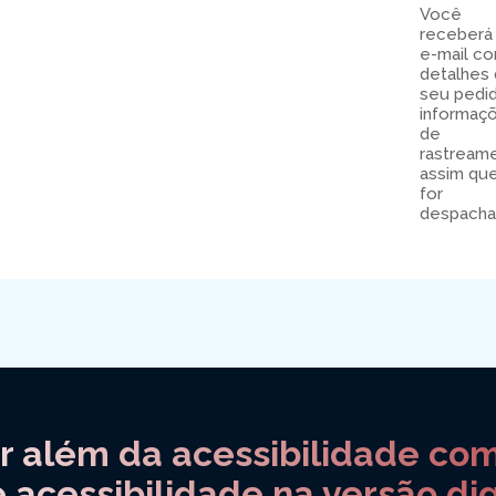
Você
receberá
e-mail c
detalhes
seu pedi
informaç
de
rastream
assim qu
for
despacha
ir além da acessibilidade co
e acessibilidade na versão di