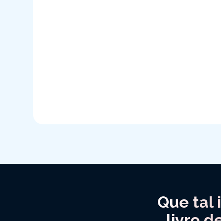
Que tal 
livro d