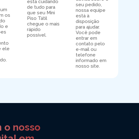
está cuidando
seu pedido,
de tudo para
 um
nossa equipe
que seu Mini
om os
está à
Piso Tátil
 do
disposição
chegue o mais
do e
para ajudar.
rápido
ões
Você pode
possível.
entrar em
ento
contato pelo
e ele
e-mail ou
telefone
do.
informado em
nosso site.
m o nosso
gital em