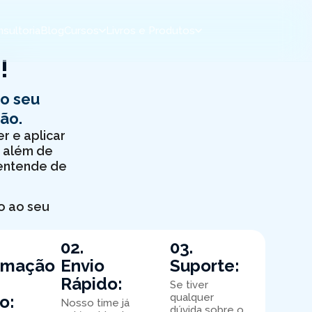
sultoria
Blog
Cursos
Livros e Produtos
!
 o seu
ão.
r e aplicar
, além de
 entende de
o ao seu
02.
03.
rmação
Envio
Suporte:
Rápido:
Se tiver
qualquer
o:
Nosso time já
dúvida sobre o