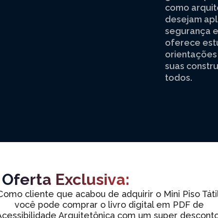
como arquit
desejam apl
segurança e
oferece est
orientações
suas constr
todos.
Oferta Exclusiva:
Como cliente que acabou de adquirir o Mini Piso Tátil
você pode comprar o livro digital em PDF de
Acessibilidade Arquitetônica com um super desconto