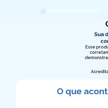
Sua d
co
Esse produ
corretam
demonstrar
Acredit
O que acont