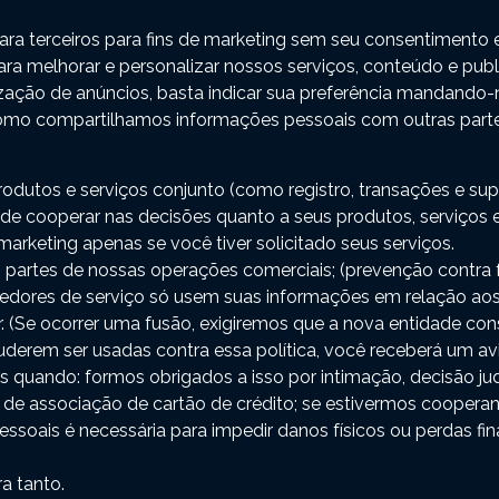
 terceiros para fins de marketing sem seu consentimento 
ra melhorar e personalizar nossos serviços, conteúdo e pub
ação de anúncios, basta indicar sua preferência mandando-n
omo compartilhamos informações pessoais com outras part
dutos e serviços conjunto (como registro, transações e supor
ém de cooperar nas decisões quanto a seus produtos, serviço
rketing apenas se você tiver solicitado seus serviços.
artes de nossas operações comerciais; (prevenção contra fr
dores de serviço só usem suas informações em relação aos s
 (Se ocorrer uma fusão, exigiremos que a nova entidade const
derem ser usadas contra essa política, você receberá um avi
iros quando: formos obrigados a isso por intimação, decisão 
s de associação de cartão de crédito; se estivermos cooper
oais é necessária para impedir danos físicos ou perdas financ
a tanto.