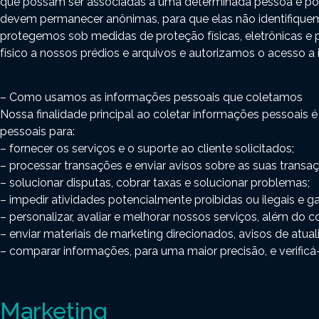
que possam ser associadas a uma determinada pessoa e pos
devem permanecer anônimas, para que elas não identifiqu
protegemos sob medidas de proteção físicas, eletrônicas e 
físico a nossos prédios e arquivos e autorizamos o acesso a
– Como usamos as informações pessoais que coletamos
Nossa finalidade principal ao coletar informações pessoais é
pessoais para:
– fornecer os serviços e o suporte ao cliente solicitados;
– processar transações e enviar avisos sobre as suas transa
– solucionar disputas, cobrar taxas e solucionar problemas;
– impedir atividades potencialmente proibidas ou ilegais e g
– personalizar, avaliar e melhorar nossos serviços, além do 
– enviar materiais de marketing direcionados, avisos de atu
– comparar informações, para uma maior precisão, e verificá-
Marketing