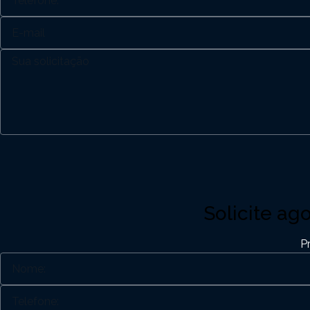
Solicite ag
P