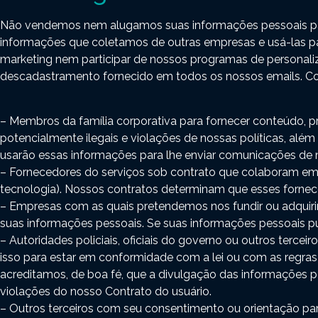
Não vendemos nem alugamos suas informações pessoais para
informações que coletamos de outras empresas e usá-las pa
marketing nem participar de nossos programas de personaliz
descadastramento fornecido em todos os nossos emails. C
– Membros da família corporativa para fornecer conteúdo, pro
potencialmente ilegais e violações de nossas políticas, al
usarão essas informações para lhe enviar comunicações de ma
– Fornecedores do serviços sob contrato que colaboram em p
tecnologia). Nossos contratos determinam que esses fornece
– Empresas com as quais pretendemos nos fundir ou adquirir.
suas informações pessoais. Se suas informações pessoais pu
– Autoridades policiais, oficiais do governo ou outros terce
isso para estar em conformidade com a lei ou com as regra
acreditamos, de boa fé, que a divulgação das informações pess
violações do nosso Contrato do usuário.
– Outros terceiros com seu consentimento ou orientação par