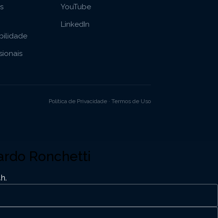
as
YouTube
LinkedIn
bilidade
ssionais
Política de Privacidade · Termos de Uso
ardo Ronchetti
h.